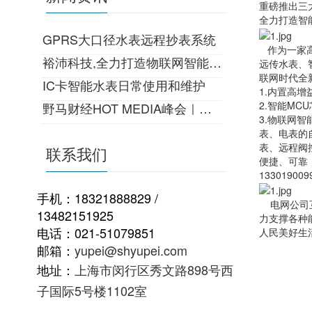
重磅推出三
全力打造智
GPRS大口径水表远程抄表系统
作为一家高
裕沛科技,全力打造物联网智能生活!
远传水表、
联网时代全
IC卡智能水表日常使用和维护
1.内置高
2.智能MC
野马财经HOT MEDIA峰会｜一份来自22世纪的邀请
3.物联网
表、电表的
表、远程阀
联系我们
便捷、可靠
133019009
手机：18321888829 /
电网公司互
13482151925
力支撑各种
电话：021-51079851
人民美好生
邮箱：
yupei@shyupei.com
地址：
上海市闵行区秀文路898号西
子国际5号楼1102室