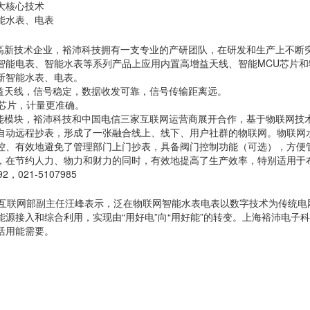
大核心技术
能水表、电表
新技术企业，裕沛科技拥有一支专业的产研团队，在研发和生产上不断突
智能电表、智能水表等系列产品上应用内置高增益天线、智能MCU芯片
新智能水表、电表。
增益天线，信号稳定，数据收发可靠，信号传输距离远。
U芯片，计量更准确。
智能模块，裕沛科技和中国电信三家互联网运营商展开合作，基于物联网技术
自动远程抄表，形成了一张融合线上、线下、用户社群的物联网。物联网水
控、有效地避免了管理部门上门抄表，具备阀门控制功能（可选），方便
，在节约人力、物力和财力的同时，有效地提高了生产效率，特别适用
92，021-5107985
联网部副主任汪峰表示，泛在物联网智能水表电表以数字技术为传统电
能源接入和综合利用，实现由“用好电”向“用好能”的转变。上海裕沛电
活用能需要。