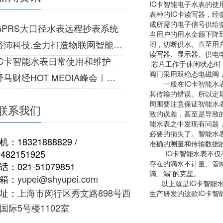
IC卡智能电子水表的使
表种的IC卡读写器，
成所需的电子信号供给
GPRS大口径水表远程抄表系统
当用户的用水金额下降
裕沛科技,全力打造物联网智能生活!
闭，切断供水。直至用户
读写器、显示器、供电
IC卡智能水表日常使用和维护
芯片工作于休闲状态时
阀门采用双稳态电磁阀
马财经HOT MEDIA峰会｜一份来自22世纪的邀请
一般在IC卡智能水表
其传输的错误。所以定
周围要注意保证智能水
联系我们
致的误差，甚至是导致
能水表之中发现有问题
必要的损失了。智能水
机：18321888829 /
准确的测量和传输数据
3482151925
IC卡智能水表不仅有
存在的滴水不计量、管
话：021-51079851
滴、漏”的克星。
箱：
yupei@shyupei.com
以上就是IC卡智能水
址：
上海市闵行区秀文路898号西
生产研发的这款IC卡
国际5号楼1102室